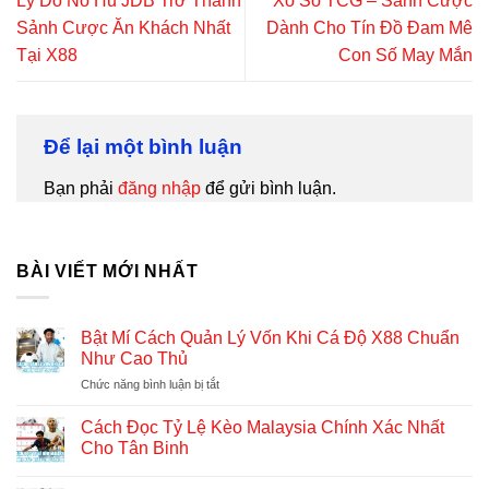
Lý Do Nổ Hũ JDB Trở Thành
Xổ Số TCG – Sảnh Cược
Sảnh Cược Ăn Khách Nhất
Dành Cho Tín Đồ Đam Mê
Tại X88
Con Số May Mắn
Để lại một bình luận
Bạn phải
đăng nhập
để gửi bình luận.
BÀI VIẾT MỚI NHẤT
Bật Mí Cách Quản Lý Vốn Khi Cá Độ X88 Chuẩn
Như Cao Thủ
ở
Chức năng bình luận bị tắt
Bật
Mí
Cách Đọc Tỷ Lệ Kèo Malaysia Chính Xác Nhất
Cách
Cho Tân Binh
Quản
Lý