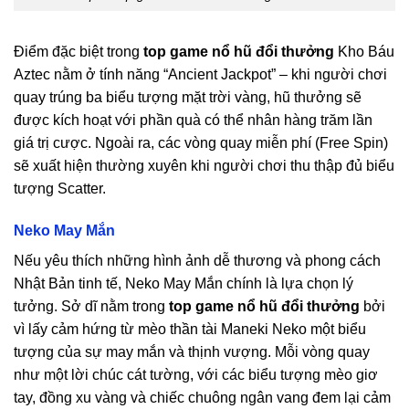
Điểm đặc biệt trong
top game nổ hũ đổi thưởng
Kho Báu
Aztec nằm ở tính năng “Ancient Jackpot” – khi người chơi
quay trúng ba biểu tượng mặt trời vàng, hũ thưởng sẽ
được kích hoạt với phần quà có thể nhân hàng trăm lần
giá trị cược. Ngoài ra, các vòng quay miễn phí (Free Spin)
sẽ xuất hiện thường xuyên khi người chơi thu thập đủ biểu
tượng Scatter.
Neko May Mắn
Nếu yêu thích những hình ảnh dễ thương và phong cách
Nhật Bản tinh tế, Neko May Mắn chính là lựa chọn lý
tưởng. Sở dĩ nằm trong
top game nổ hũ đổi thưởng
bởi
vì lấy cảm hứng từ mèo thần tài Maneki Neko một biểu
tượng của sự may mắn và thịnh vượng. Mỗi vòng quay
như một lời chúc cát tường, với các biểu tượng mèo giơ
tay, đồng xu vàng và chiếc chuông ngân vang đem lại cảm