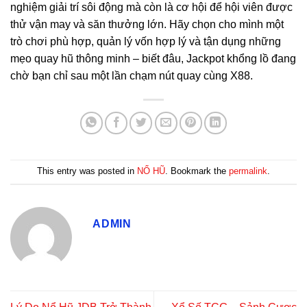
nghiệm giải trí sôi động mà còn là cơ hội để hội viên được
thử vận may và săn thưởng lớn. Hãy chọn cho mình một
trò chơi phù hợp, quản lý vốn hợp lý và tận dụng những
mẹo quay hũ thông minh – biết đâu, Jackpot khổng lồ đang
chờ bạn chỉ sau một lần chạm nút quay cùng X88.
This entry was posted in
NỔ HŨ
. Bookmark the
permalink
.
ADMIN