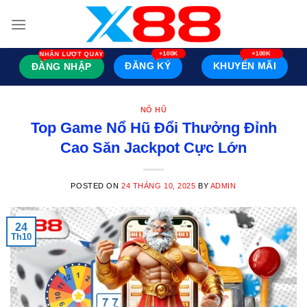
Skip
to
content
ĐĂNG KÝ
KHUYẾN MÃI
ĐĂNG NHẬP
NỔ HŨ
Top Game Nổ Hũ Đổi Thưởng Đỉnh
Cao Săn Jackpot Cực Lớn
POSTED ON
24 THÁNG 10, 2025
BY
ADMIN
24
Th10