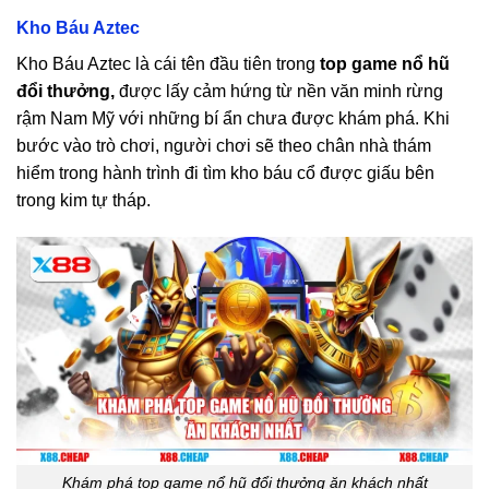
Kho Báu Aztec
Kho Báu Aztec là cái tên đầu tiên trong
top game nổ hũ
đổi thưởng,
được lấy cảm hứng từ nền văn minh rừng
rậm Nam Mỹ với những bí ẩn chưa được khám phá. Khi
bước vào trò chơi, người chơi sẽ theo chân nhà thám
hiểm trong hành trình đi tìm kho báu cổ được giấu bên
trong kim tự tháp.
Khám phá top game nổ hũ đổi thưởng ăn khách nhất